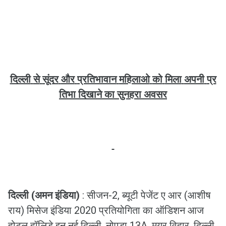
दिल्ली
से
सूंदर
और
प्रतिभावान
महिलाओ
को
मिला
अपनी
प्र
तिभा
दिखाने
का
सुनहरा
अवसर
दिल्ली (अमन इंडिया)
:
सीजन
-
2
, ब्यूटी पेजेंट ए आर (आशीष
राय) मिसेज इंडिया 2020 प्रतियोगिता का ऑडिशन आज
होटल हॉलिडे इन नई दिल्ली, नोएडा 13A, मयूर विहार, दिल्ली