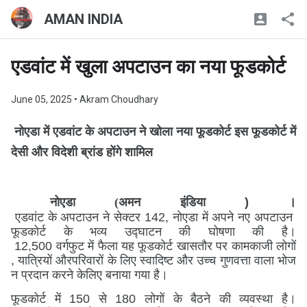
AMAN INDIA
एडवांट में खुला अपटाउन का नया फूडकोर्ट
June 05, 2025
• Akram Choudhary
नोएडा
में
एडवांट
के
अपटाउन
ने
खोला
नया
फूडकोर्ट
इस
फूडकोर्ट
में
देसी
और
विदेशी
ब्रांड
होंगे
शामिल
नोएडा (अमन इंडिया
) ।
एडवांट
के
अपटाउन
ने
सेक्टर
142,
नोएडा
में
अपने
नए
अपटाउन
फूडकोर्ट
के
भव्य
उद्घाटन
की
घोषणा
की
है
।
12,500
वर्ग
फुट
में
फैला
यह
फूडकोर्ट
खासतौर
पर
कामकाजी
लोगों
,
यात्रियों
और
परिवारों
के
लिए
स्वादिष्ट
और
उच्च
गुणवत्ता
वाला
भोज
न
प्रदान
करने
के
लिए
बनाया
गया
है
।
फूडकोर्ट
में
150
से
180
लोगों
के
बैठने
की
व्यवस्था
है
।