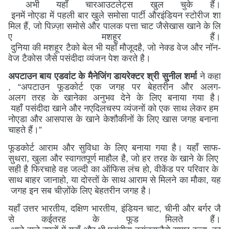
अभी
यहाँ
चार
आउटलेट्स
खुल
चुके
हैं
।
इनमें
नोएडा
में
पहली
बार
खुले
समोसा
पार्टी
और
इंडियन
स्टोरीज
शा
मिल
हैं
,
जो
पिज़्ज़ा
समोसे
और
पालक
पत्ता
चाट
जैसे
खास
खाने
के
लि
ए
मशहूर
हैं
।
दुनिया
की
मशहूर
टैको
बेल
भी
यहाँ
मौजूद
है
,
जो
नेक्ड
वेज
और
नॉन
-
वेज
टैकोस
जैसे
पसंदीदा
व्यंजन
पेश
करते
है
।
अपटाउन
बाय
एडवांट
के
मैनेजिंग
डायरेक्टर
श्री
सुनील
शर्मा
ने
कहा
, “
अपटाउन
फूडकोर्ट
एक
जगह
पर
बेहतरीन
और
अलग
-
अलग
तरह
के
खाने
का
अनुभव
देने
के
लिए
बनाया
गया
है
।
यहाँ
पसंदीदा
खाने
और
नए
दिलचस्प
व्यंजनों
को
एक
साथ
लेकर
हम
नोएडा
और
आसपास
के
खाने
के
शौकीनों
के
लिए
खास
जगह
बनाना
चाहते
हैं
।
”
फूडकोर्ट
आराम
और
सुविधा
के
लिए
बनाया
गया
है
।
यहाँ
साफ
-
सुथरा
,
खुला
और
स्वागतपूर्ण
माहौल
है
,
जो
हर
तरह
के
खाने
के
लिए
सही
है
फिर
चाहे
वह
जल्दी
का
ऑफिस
लंच
हो
,
वीकेंड
पर
परिवार
के
साथ
बाहर
जाना
हो
,
या
दोस्तों
के
साथ
आराम
से
मिलने
का
मौका
,
यह
जगह
इन
सब
चीज़ों
के
लिए
बेहतरीन
जगह
है
।
यहाँ
उत्तर
भारतीय
,
दक्षिण
भारतीय
,
इंडियन
चाट
,
चीनी
और
बर्गर
जै
से
कई
तरह
के
फूड
मिलते
हैं
।