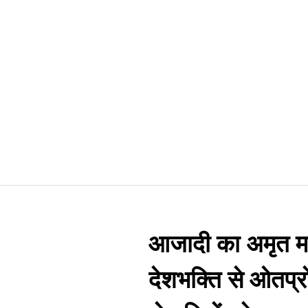
आजादी का अमृत महो
देशभक्ति से ओतप्रो